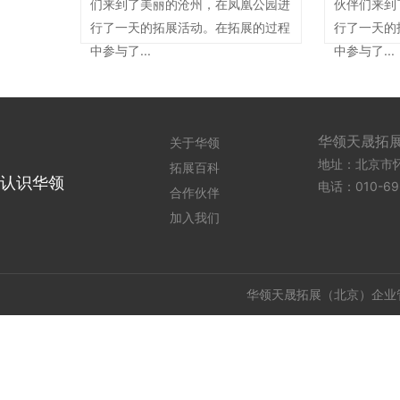
们来到了美丽的沧州，在凤凰公园进
伙伴们来到
行了一天的拓展活动。在拓展的过程
行了一天的
中参与了...
中参与了...
华领天晟拓
关于华领
地址：北京市怀柔
拓展百科
认识华领
电话：010-69
合作伙伴
加入我们
华领天晟拓展（北京）企