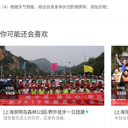
（4）根据天气预报，结合自身身体状况酌情携带、添加衣物；
你可能还会喜欢
¥438
¥398
¥408
¥358
[上海崇明岛森林公园]-野外徒步一日团建
[上海
感觉春天泥土的芬芳，这里有池塘、有荷花、有可爱的小动物