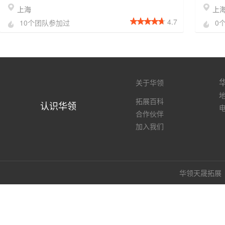
上海
上
4.7
10个团队参加过
0
关于华领
地
拓展百科
认识华领
电
合作伙伴
加入我们
华领天晟拓展（